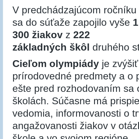
V predchádzajúcom ročníku
sa do súťaže zapojilo vyše
1
300 žiakov
z
222
základných škôl
druhého s
Cieľom olympiády
je zvýši
prírodovedné predmety a o p
ešte pred rozhodovaním sa 
školách. Súčasne má prispi
vedomia, informovanosti o tr
angažovanosti žiakov v otáz
škole a vo svojom regióne.