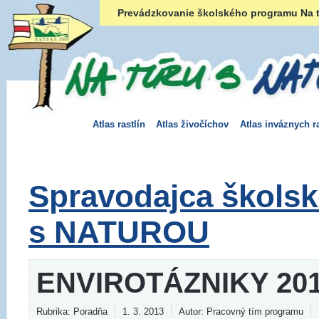
Prevádzkovanie školského programu Na t
Atlas rastlín
Atlas živočíchov
Atlas inváznych ra
Spravodajca škols
s NATUROU
ENVIROTÁZNIKY 20
Rubrika: Poradňa
1. 3. 2013
Autor: Pracovný tím programu