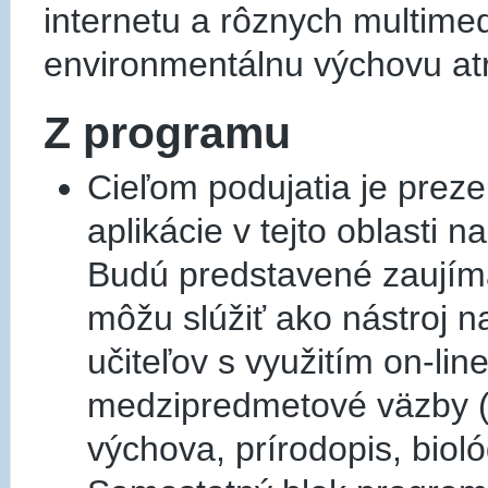
internetu a rôznych multimed
environmentálnu výchovu at
Z programu
Cieľom podujatia je prez
aplikácie v tejto oblasti n
Budú predstavené zaujím
môžu slúžiť ako nástroj n
učiteľov s využitím on-l
medzipredmetové väzby (
výchova, prírodopis, biológ