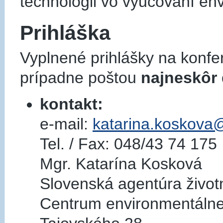
technológii vo vyučovaní en
Prihláška
Vyplnené prihlášky na konfe
prípadne poštou
najneskôr 
kontakt:
e-mail:
katarina.koskova
Tel. / Fax: 048/43 74 175
Mgr. Katarína Kosková
Slovenská agentúra život
Centrum environmentálne