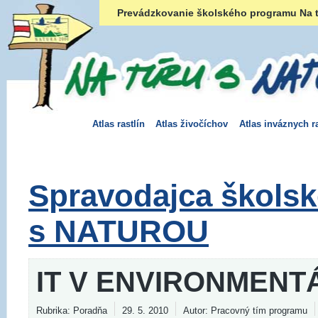
Prevádzkovanie školského programu Na t
Atlas rastlín
Atlas živočíchov
Atlas inváznych ra
Spravodajca škols
s NATUROU
IT V ENVIRONMENT
Rubrika: Poradňa
29. 5. 2010
Autor: Pracovný tím programu