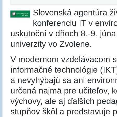
Slovenská agentúra ži
konferenciu IT v envir
uskutoční v dňoch 8.-9. júna
univerzity vo Zvolene.
V modernom vzdelávacom sy
informačné technológie (IK
a nevyhýbajú sa ani environ
určená najmä pre učiteľov, 
výchovy, ale aj ďalších ped
stupňov škôl a predstavuje 