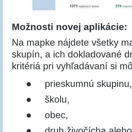
Možnosti novej aplikácie:
Na mapke nájdete všetky ma
skupín, a ich dokladované dr
kritériá pri vyhľadávaní si mô
● prieskumnú skupinu,
● školu,
● obec,
● druh živočícha alebo