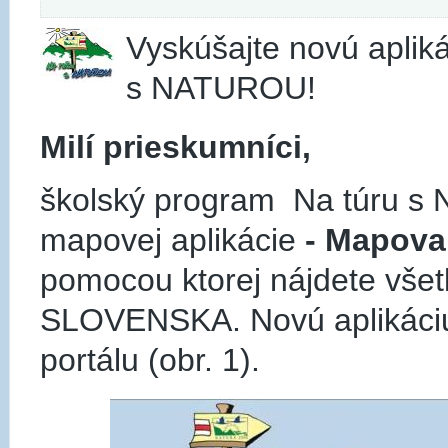
Vyskúšajte novú aplik
s NATUROU!
Milí prieskumníci,
školský program Na túru 
mapovej aplikácie
- Mapovan
pomocou ktorej nájdete vš
SLOVENSKA. Novú aplikáciu 
portálu (obr. 1).