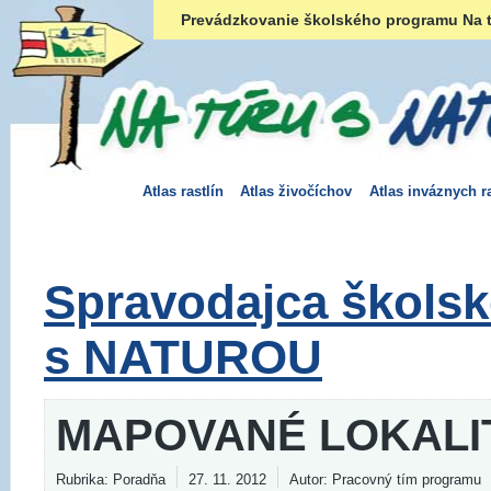
Prevádzkovanie školského programu Na t
Atlas rastlín
Atlas živočíchov
Atlas inváznych ra
Spravodajca škols
s NATUROU
MAPOVANÉ LOKALI
Rubrika: Poradňa
27. 11. 2012
Autor: Pracovný tím programu